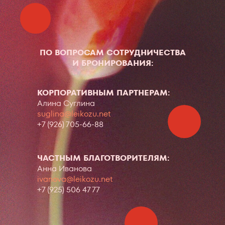
ПО ВОПРОСАМ СОТРУДНИЧЕСТВА
И БРОНИРОВАНИЯ:
КОРПОРАТИВНЫМ ПАРТНЕРАМ:
Алина Суглина
suglina@leikozu.net
+7 (926) 705-66-88
ЧАСТНЫМ БЛАГОТВОРИТЕЛЯМ:
Анна Иванова
ivanova@leikozu.net
+7 (925) 506 47 77