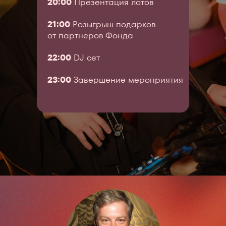
20:00
Презентация лотов
21:00
Розыгрыш подарков
от партнеров Фонда
22:00
DJ сет
23:00
Завершение мероприятия